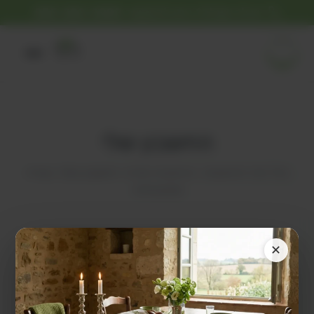
יש לך שאלה? ניתן להתקשר
055-263-3999
0
החשבון שלי
נהל את ההזמנות, הכתובות ופרטי החשבון שלך בצורה
מאובטחת.
שכחת את הסיסמה? יש להזין את שם המשתמש או
✕
כתובת האימייל. הוראות איפוס הסיסמה ישלחו
באימייל.
שם משתמש או כתובת אימייל
*