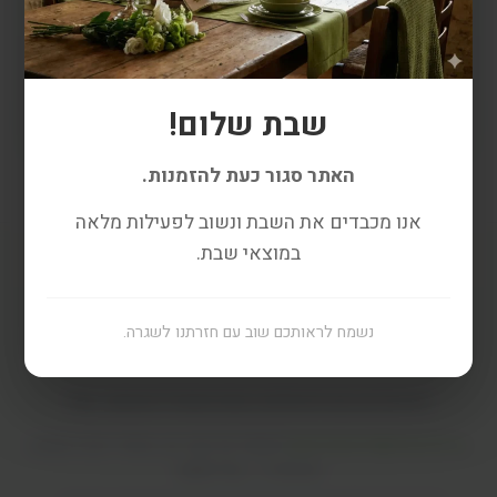
תוספת להזמנה
סטנדרט בלבד
נפוץ להוסיף אחרי רכישת כרית
לצפייה
שבת שלום!
האתר סגור כעת להזמנות.
אנו מכבדים את השבת ונשוב לפעילות מלאה
במוצאי שבת.
נשמח לראותכם שוב עם חזרתנו לשגרה.
חנות
עלינו
ביקורות
המלצות מומחים
אפילייאטס
צור קשר
כריות אורתופדיות פרימיום
להקלה על כאבי גב, שיפור יציבה ונוחות
יומיומית — בכל מקום.