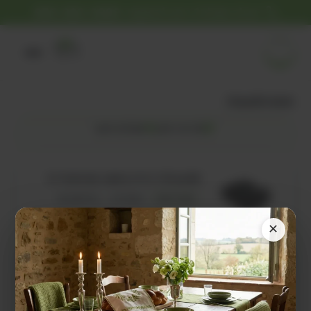
יש לך שאלה? ניתן להתקשר
055-263-3999
0
חנות iCanSit
30 ימי ניסיון
משלוח חינם
iCanSit® כרית מושב אורתופדית
מוצר ראשי
סטנדרט
פרימיום XL
בחירת הגודל בתוך דף המוצר
✕
לרכישה
כיסויי החלפה לדגם סטנדרט