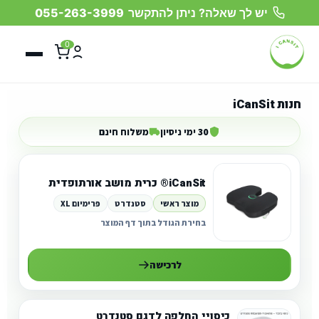
יש לך שאלה? ניתן להתקשר
055-263-3999
0
חנות iCanSit
30 ימי ניסיון
משלוח חינם
iCanSit® כרית מושב אורתופדית
מוצר ראשי
סטנדרט
פרימיום XL
בחירת הגודל בתוך דף המוצר
לרכישה
כיסויי החלפה לדגם סטנדרט