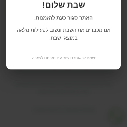
שבת שלום!
האתר סגור כעת להזמנות.
אנו מכבדים את השבת ונשוב לפעילות מלאה
במוצאי שבת.
חנות
עלינו
ביקורות
המלצות מומחים
אפילייאטס
צור קשר
כריות אורתופדיות פרימיום
להקלה על כאבי גב, שיפור יציבה ונוחות
נשמח לראותכם שוב עם חזרתנו לשגרה.
יומיומית — בכל מקום.
כל אדם מגיע לו לשבת נכון. iCanSit® הופכת כל כיסא לכיסא אורתופדי.
מדיניות החזרות והחזרים
תנאים והגבלות
מדיניות משלוחים
מדיניות פרטיות
הצהרת נגישות
©
2026
iCanSit®. כל הזכויות שמורות.